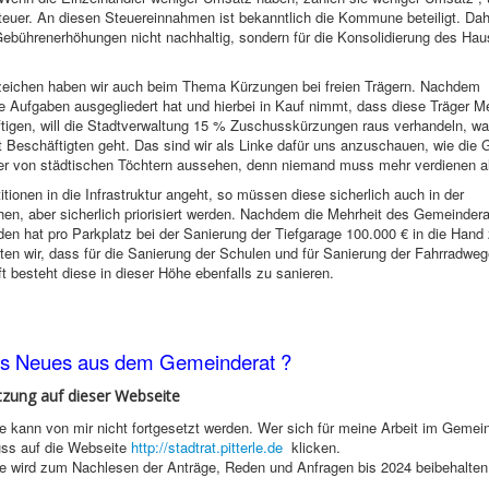
er. An diesen Steuereinnahmen ist bekanntlich die Kommune beteiligt. Dahe
Gebührenerhöhungen nicht nachhaltig, sondern für die Konsolidierung des Hau
eichen haben wir auch beim Thema Kürzungen bei freien Trägern. Nachdem
 Aufgaben ausgegliedert hat und hierbei in Kauf nimmt, dass diese Träger 
tigen, will die Stadtverwaltung 15 % Zuschusskürzungen raus verhandeln, was
t Beschäftigten geht. Das sind wir als Linke dafür uns anzuschauen, wie die G
er von städtischen Töchtern aussehen, denn niemand muss mehr verdienen a
itionen in die Infrastruktur angeht, so müssen diese sicherlich auch in der
hen, aber sicherlich priorisiert werden. Nachdem die Mehrheit des Gemeindera
den hat pro Parkplatz bei der Sanierung der Tiefgarage 100.000 € in die Hand
en wir, dass für die Sanierung der Schulen und für Sanierung der Fahrradwe
ft besteht diese in dieser Höhe ebenfalls zu sanieren.
es Neues aus dem Gemeinderat ?
tzung auf dieser Webseite
 kann von mir nicht fortgesetzt werden. Wer sich für meine Arbeit im Gemei
uss auf die Webseite
http://stadtrat.pitterle.de
klicken.
e wird zum Nachlesen der Anträge, Reden und Anfragen bis 2024 beibehalten