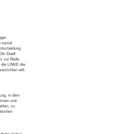
nger
 sozial
Entscheidung
Die Stadt
tz zur Rede
l die LINKE die
erzichten will.
ung, in dem
innen und
ahlen, zu
tischen
ädtebaulichen