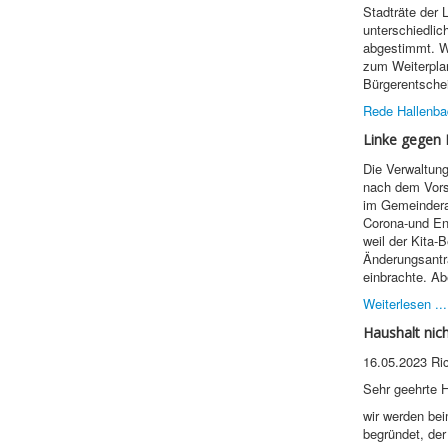
Stadträte der
unterschiedli
abgestimmt. W
zum Weiterpla
Bürgerentschei
Rede Hallenba
Linke gegen 
Die Verwaltun
nach dem Vors
im Gemeinderat
Corona-und Ene
weil der Kita-
Änderungsantr
einbrachte. A
Weiterlesen ...
Haushalt nic
16.05.2023 Ri
Sehr geehrte H
wir werden bei
begründet, der