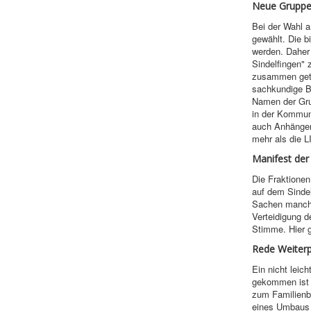
Neue Gruppe g
Bei der Wahl a
gewählt. Die b
werden. Daher 
Sindelfingen" 
zusammen geta
sachkundige B
Namen der Gru
in der Kommuna
auch Anhänger
mehr als die L
Manifest der
Die Fraktionen
auf dem Sindel
Sachen manchm
Verteidigung d
Stimme. Hier 
Rede Weiter
Ein nicht leic
gekommen ist 
zum Familienb
eines Umbaus 