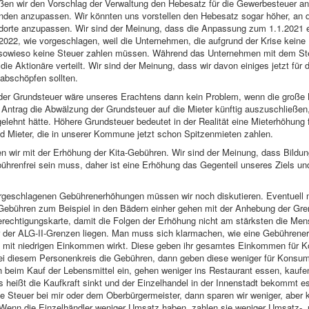
ßen wir den Vorschlag der Verwaltung den Hebesatz für die Gewerbesteuer an
den anzupassen. Wir könnten uns vorstellen den Hebesatz sogar höher, an d
dorte anzupassen. Wir sind der Meinung, dass die Anpassung zum 1.1.2021 er
 2022, wie vorgeschlagen, weil die Unternehmen, die aufgrund der Krise kein
, sowieso keine Steuer zahlen müssen. Während das Unternehmen mit dem Ste
ie Aktionäre verteilt. Wir sind der Meinung, dass wir davon einiges jetzt für d
abschöpfen sollten.
er Grundsteuer wäre unseres Erachtens dann kein Problem, wenn die große K
 Antrag die Abwälzung der Grundsteuer auf die Mieter künftig auszuschließen,
lehnt hätte. Höhere Grundsteuer bedeutet in der Realität eine Mieterhöhung f
d Mieter, die in unserer Kommune jetzt schon Spitzenmieten zahlen.
 wir mit der Erhöhung der Kita-Gebühren. Wir sind der Meinung, dass Bildun
bührenfrei sein muss, daher ist eine Erhöhung das Gegenteil unseres Ziels un
orgeschlagenen Gebührenerhöhungen müssen wir noch diskutieren. Eventuell 
Gebühren zum Beispiel in den Bädern einher gehen mit der Anhebung der Gren
erechtigungskarte, damit die Folgen der Erhöhung nicht am stärksten die Mens
r der ALG-II-Grenzen liegen. Man muss sich klarmachen, wie eine Gebührene
mit niedrigen Einkommen wirkt. Diese geben ihr gesamtes Einkommen für 
ei diesem Personenkreis die Gebühren, dann geben diese weniger für Konsum
 beim Kauf der Lebensmittel ein, gehen weniger ins Restaurant essen, kaufe
 heißt die Kaufkraft sinkt und der Einzelhandel in der Innenstadt bekommt e
e Steuer bei mir oder dem Oberbürgermeister, dann sparen wir weniger, aber
 Wenn die Einzelhändler weniger Umsatz haben, zahlen sie weniger Umsatz-,