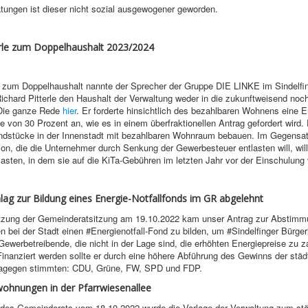
tungen ist dieser nicht sozial ausgewogener geworden.
erle zum Doppelhaushalt 2023/2024
e zum Doppelhaushalt nannte der Sprecher der Gruppe DIE LINKE im Sindelfi
chard Pitterle den Haushalt der Verwaltung weder in die zukunftweisend noch
Die ganze Rede
hier
. Er forderte hinsichtlich des bezahlbaren Wohnens eine 
e von 30 Prozent an, wie es in einem überfraktionellen Antrag gefordert wird. 
ndstücke in der Innenstadt mit bezahlbaren Wohnraum bebauen. Im Gegensa
on, die die Unternehmer durch Senkung der Gewerbesteuer entlasten will, wil
tlasten, in dem sie auf die KiTa-Gebühren im letzten Jahr vor der Einschulung v
lag zur Bildung eines Energie-Notfallfonds im GR abgelehnt
etzung der Gemeinderatsitzung am 19.10.2022 kam unser Antrag zur Abstimm
n bei der Stadt einen
#Energienotfall
-Fond zu bilden, um
#Sindelfinger
Bürger
Gewerbetreibende, die nicht in der
Lage sind, die erhöhten Energiepreise zu z
Finanziert werden sollte er durch eine höhere Abführung des Gewinns der städ
agegen stimmten: CDU, Grüne, FW, SPD und FDP.
wohnungen in der Pfarrwiesenallee
g des Gemeinderats vom 18.10.2022 wurde die Vorlage der Verwaltung zum st