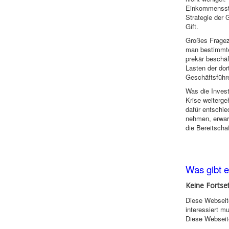
Einkommenssteu
Strategie der 
Gift.
Großes Fragez
man bestimmte
prekär beschäf
Lasten der dor
Geschäftsführ
Was die Invest
Krise weiterge
dafür entschie
nehmen, erwart
die Bereitscha
Was gibt 
Keine Fortse
Diese Webseite
interessiert m
Diese Webseit