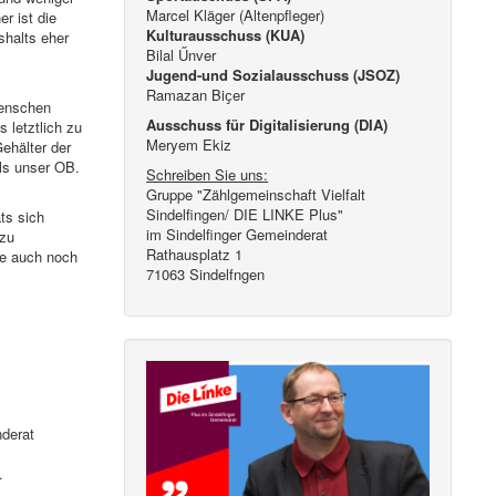
Marcel Kläger (Altenpfleger)
r ist die
Kulturausschuss (KUA)
shalts eher
Bilal Űnver
Jugend-und Sozialausschuss (JSOZ)
Ramazan Biҫer
Menschen
Ausschuss für Digitalisierung (DIA)
 letztlich zu
Meryem Ekiz
ehälter der
ls unser OB.
Schreiben Sie uns:
Gruppe "Zählgemeinschaft Vielfalt
Sindelfingen/ DIE LINKE Plus"
ts sich
im Sindelfinger Gemeinderat
 zu
Rathausplatz 1
ge auch noch
71063 Sindelfngen
nderat
.