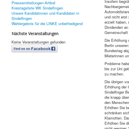
Insofern begrü
Pressemitteilungen-Artikel
Nachbargemein
Kreistagsliste WK Sindelfingen
Automobilstan
Unsere Kandidatinnen und Kandidaten in
und nicht erst
Sindelfingen
erzielt haben
Wahlergebnis für die LINKE unbefriedigend
Dividenden an d
Gemeinschaft 
Nächste Veranstaltungen
Die Erhöhung d
Keine Veranstaltungen gefunden
Berlin unseren
Bundestag abge
Mieterinnen un
Probleme haben
bis zur Uni ge
zu machen.
Die übrigen v
Erhöhung der 
Sindelfinger B
die knapp übe
den Menschen 
Erhöhen Sie b
schränken sich
Klamotten. Das
Erhöhen Sie di
nicht weniger.