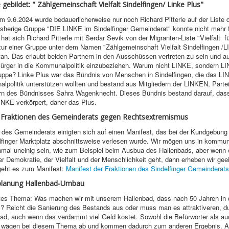
ebildet: " Zählgemeinschaft Vielfalt Sindelfingen/ Linke Plus"
m 9.6.2024 wurde bedauerlicherweise nur noch Richard Pitterle auf der Liste
isherige Gruppe "DIE LINKE im Sindelfinger Gemeinderat" konnte nicht mehr f
hat sich Richard Pitterle mit Serdar Sevik von der Migranten-Liste "Vielfalt fü
zur einer Gruppe unter dem Namen "Zählgemeinschaft Vielfalt Sindelfingen /
n. Das erlaubt beiden Partnern in den Ausschüssen vertreten zu sein und a
ürger in die Kommunalpolitik einzubeziehen. Warum nicht LINKE, sondern L
ppe? Linke Plus war das Bündnis von Menschen in Sindelfingen, die das L
lpolitik unterstützen wollten und bestand aus Mitgliedern der LINKEN, Parte
n des Bündnisses Sahra Wagenknecht. Dieses Bündnis bestand darauf, dass 
INKE verkörpert, daher das Plus.
 Fraktionen des Gemeinderats gegen Rechtsextremismus
 des Gemeinderats einigten sich auf einen Manifest, das bei der Kundgebung
finger Marktplatz abschnittsweise verlesen wurde. Wir mögen uns in kommun
al uneinig sein, wie zum Beispiel beim Ausbua des Hallenbads, aber wenn 
er Demokratie, der Vielfalt und der Menschlichkeit geht, dann erheben wir gee
geht es zum Manifest:
Manifest der Fraktionen des Sindelfinger Gemeinderats
planung Hallenbad-Umbau
htes Thema: Was machen wir mit unserem Hallenbad, dass nach 50 Jahren in 
? Reicht die Sanierung des Bestands aus oder muss man es attraktiveren, 
ad, auch wenn das verdammt viel Geld kostet. Sowohl die Befürworter als au
wägen bei diesem Thema ab und kommen dadurch zum anderen Ergebnis. A