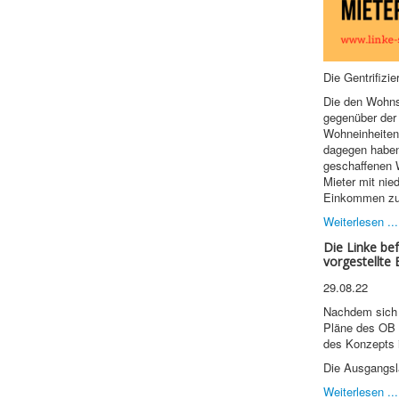
Die Gentrifizie
Die den Wohns
gegenüber der
Wohneinheiten
dagegen haben?
geschaffenen 
Mieter mit nie
Einkommen zu
Weiterlesen ...
Die Linke be
vorgestellte
29.08.22
Nachdem sich 
Pläne des OB V
des Konzepts i
Die Ausgangsla
Weiterlesen ...