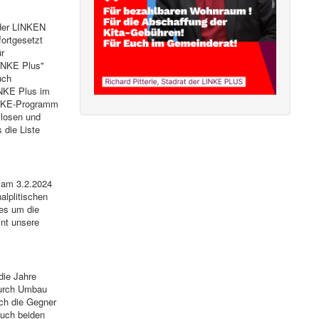
 der LINKEN
ortgesetzt
r
LINKE Plus"
uch
INKE Plus im
INKE-Programm
ilosen und
die Liste
 am 3.2.2024
alplitischen
es um die
int unsere
die Jahre
durch Umbau
ch die Gegner
uch beiden