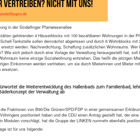
rung in der Sindelfinger Pfarrwiesenallee
tätten gehörenden 4 Häuserblocks mit 100 bezahlbaren Wohnungen in der Pf
 Schell-Tankstelle sollen demnächst abgerissen und durch 6 Wohnblocks mit 
 ersetzt werden. Nachverdichtung, Schaffung zusätzlichen Wohnraums. Wer 
 Wie sich jedoch durch eine Vorlage der Verwaltung herausgestellt hat, soll
Wohnraum keine einzige Sozialwohnung entstehen. Das heißt die jetzigen Mie
drigen Einkommen werden vertrieben, um sie durch Mieterinnen und Mieter mi
 ersetzen.
fürwortet die Weiterentwicklung des Hallenbads zum Familienbad, leh
 Bäderkonzept der Verwaltung ab
die Fraktionen von B90/Die Grünen/SPD/FDP in einer gemeinsamen Erklärun
öhringers positioniert haben und die CDU einen Antrag gestellt hat, der eine
n Modulen vorschlägt, hat die Gruppe der LINKEN nunmehr ebenfalls position
ge ist für uns folgende: