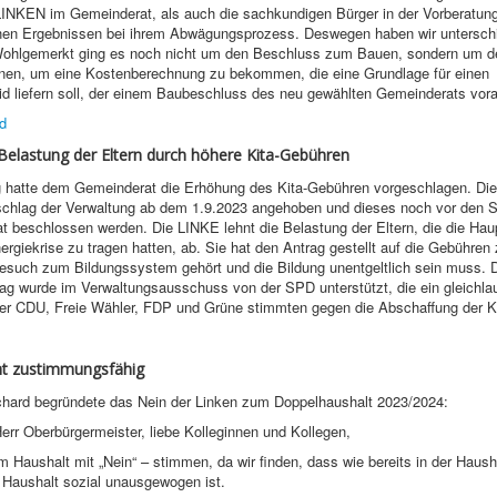
 LINKEN im Gemeinderat, als auch die sachkundigen Bürger in der Vorberatun
chen Ergebnissen bei ihrem Abwägungsprozess. Deswegen haben wir unterschi
ohlgemerkt ging es noch nicht um den Beschluss zum Bauen, sondern um d
nen, um eine Kostenberechnung zu bekommen, die eine Grundlage für einen
d liefern soll, der einem Baubeschluss des neu gewählten Gemeinderats vora
d
Belastung der Eltern durch höhere Kita-Gebühren
g hatte dem Gemeinderat die Erhöhung des Kita-Gebühren vorgeschlagen. Die
chlag der Verwaltung ab dem 1.9.2023 angehoben und dieses noch vor den 
 beschlossen werden. Die LINKE lehnt die Belastung der Eltern, die die Haup
rgiekrise zu tragen hatten, ab. Sie hat den Antrag gestellt auf die Gebühren 
Besuch zum Bildungssystem gehört und die Bildung unentgeltlich sein muss. 
ag wurde im Verwaltungsausschuss von der SPD unterstützt, die ein gleichla
ber CDU, Freie Wähler, FDP und Grüne stimmten gegen die Abschaffung der 
ht zustimmungsfähig
chard begründete das Nein der Linken zum Doppelhaushalt 2023/2024:
err Oberbürgermeister, liebe Kolleginnen und Kollegen,
m Haushalt mit „Nein“ – stimmen, da wir finden, dass wie bereits in der Haush
 Haushalt sozial unausgewogen ist.