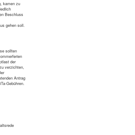
g, kamen zu
edlich
en Beschluss
us gehen soll.
se sollten
Sommerferien
tlast der
zu verzichten,
Der
utenden Antrag
KiTa-Gebühren.
altsrede