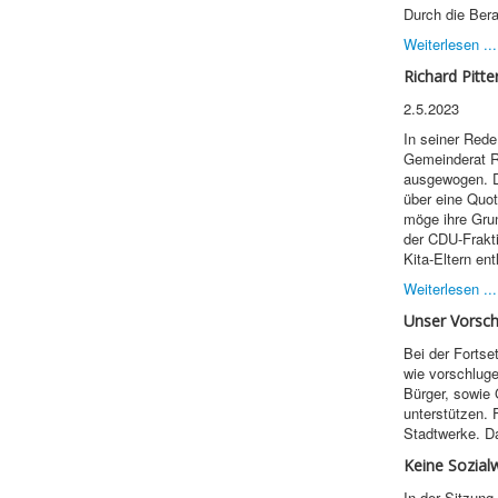
Durch die Bera
Weiterlesen ...
Richard Pitt
2.5.2023
In seiner Red
Gemeinderat Ri
ausgewogen. 
über eine Quot
möge ihre Gru
der CDU-Frakti
Kita-Eltern en
Weiterlesen ...
Unser Vorsch
Bei der Forts
wie vorschluge
Bürger, sowie 
unterstützen. 
Stadtwerke. D
Keine Sozial
In der Sitzun