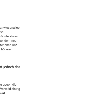
arrwiesenallee
228
könnte etwas
 bei dem neu
terinnen und
t höheren
nt jedoch das
g gegen die
 Verwirklichung
iert.