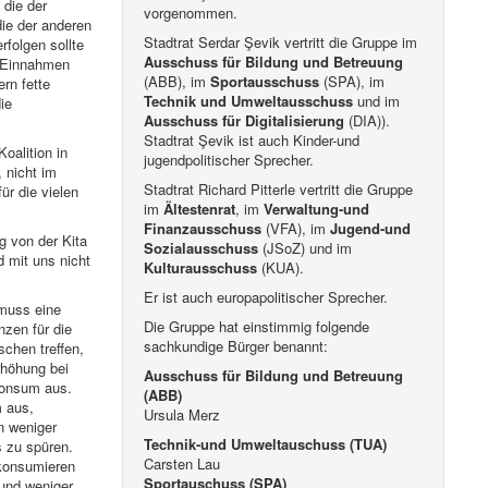
 die der
vorgenommen.
ie der anderen
Stadtrat Serdar Şevik vertritt die Gruppe im
folgen sollte
Ausschuss für Bildung und Betreuung
e Einnahmen
(ABB), im
Sportausschuss
(SPA), im
rn fette
Technik und Umweltausschuss
und im
ie
Ausschuss für Digitalisierung
(DIA)).
Stadtrat Şevik ist auch Kinder-und
oalition in
jugendpolitischer Sprecher.
 nicht im
Stadtrat Richard Pitterle vertritt die Gruppe
ür die vielen
im
Ältestenrat
, im
Verwaltung-und
Finanzausschuss
(VFA), im
Jugend-und
g von der Kita
Sozialausschuss
(JSoZ) und im
d mit uns nicht
Kulturausschuss
(KUA).
Er ist auch europapolitischer Sprecher.
muss eine
Die Gruppe hat einstimmig folgende
zen für die
sachkundige Bürger benannt:
chen treffen,
rhöhung bei
Ausschuss für Bildung und Betreuung
Konsum aus.
(ABB)
 aus,
Ursula Merz
n weniger
Technik-und Umweltauschuss (TUA)
s zu spüren.
Carsten Lau
 konsumieren
Sportauschuss (SPA)
 und weniger